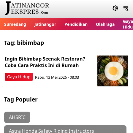
Gaya
Sumedang
Jatinangor
Pendidikan
Olahraga
Hidu
Tag:
bibimbap
Ingin Bibimbap Seenak Restoran?
Coba Cara Praktis Ini di Rumah
Gaya Hidup
Rabu, 13 Mei 2026 - 08:03
Tag Populer
AHSRIC
Astra Honda Safety Riding Instructors