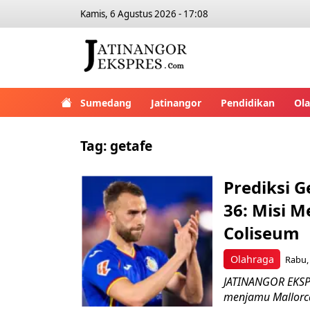
Kamis, 6 Agustus 2026 - 17:08
Sumedang
Jatinangor
Pendidikan
Ol
Tag:
getafe
Prediksi G
36: Misi M
Coliseum
Olahraga
Rabu, 
JATINANGOR EKSPR
menjamu Mallorca 