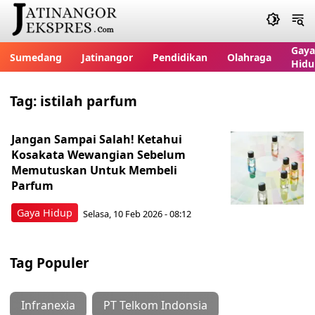
Gaya
Sumedang
Jatinangor
Pendidikan
Olahraga
Hidu
Tag:
istilah parfum
Jangan Sampai Salah! Ketahui
Kosakata Wewangian Sebelum
Memutuskan Untuk Membeli
Parfum
Gaya Hidup
Selasa, 10 Feb 2026 - 08:12
Tag Populer
Infranexia
PT Telkom Indonsia