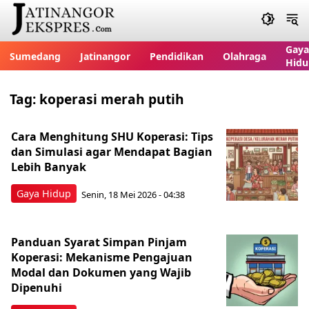
Gaya
Sumedang
Jatinangor
Pendidikan
Olahraga
Hidu
Tag:
koperasi merah putih
Cara Menghitung SHU Koperasi: Tips
dan Simulasi agar Mendapat Bagian
Lebih Banyak
Gaya Hidup
Senin, 18 Mei 2026 - 04:38
Panduan Syarat Simpan Pinjam
Koperasi: Mekanisme Pengajuan
Modal dan Dokumen yang Wajib
Dipenuhi