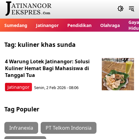
Gaya
Sumedang
Jatinangor
Pendidikan
Olahraga
Hidu
Tag:
kuliner khas sunda
4 Warung Lotek Jatinangor: Solusi
Kuliner Hemat Bagi Mahasiswa di
Tanggal Tua
Jatinangor
Senin, 2 Feb 2026 - 08:06
Tag Populer
Infranexia
PT Telkom Indonsia