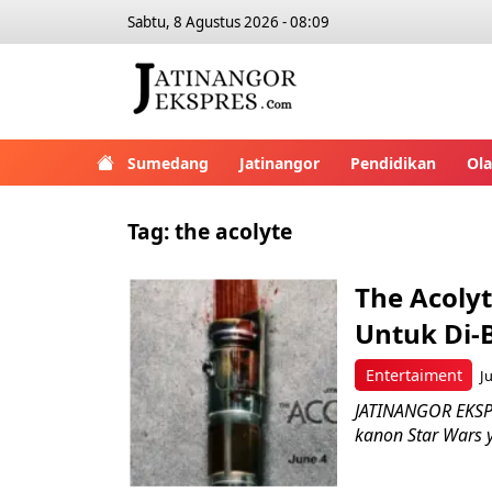
Sabtu, 8 Agustus 2026 - 08:09
Sumedang
Jatinangor
Pendidikan
Ol
Tag:
the acolyte
The Acolyt
Untuk Di-
Entertaiment
J
JATINANGOR EKSPR
kanon Star Wars y