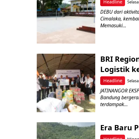
Headline
Selasa
DEBU dari aktivi
Cimalaka, kembal
Memasuki...
BRI Regio
Logistik 
Headline
Selasa
JATINANGOR EKSPR
Bandung bergerak
terdampak...
Era Baru 
Headline