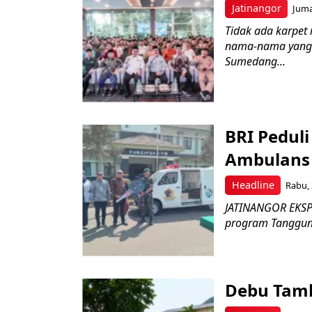
Jatinangor
Juma
Tidak ada karpet 
nama-nama yang 
Sumedang...
BRI Pedul
Ambulans 
Headline
Rabu, 
JATINANGOR EKSPR
program Tanggung 
Debu Tam