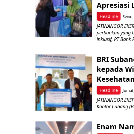
Apresiasi
Headline
Senin,
JATINANGOR EKSR
perbankan yang b
inklusif, PT Bank 
BRI Suban
kepada Wi
Kesehatan
Headline
Jumat,
JATINANGOR EKSPR
Kantor Cabang (B
Enam Nam