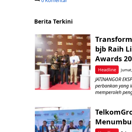
0 Komentar
Berita Terkini
Transform
bjb Raih 
Awards 2
Headline
Jumat,
JATINANGOR EKSP
perbankan yang i
memperoleh peng
TelkomGro
Menumbuhk