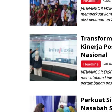
Headline
Rabu, 
JATINANGOR EKSPR
memperkuat komit
aksi penanaman 2
Transform
Kinerja Po
Nasional
Headline
Selasa
JATINANGOR EKSPRE
mencatatkan kine
pertumbuhan posit
Perkuat S
Nasabah Se