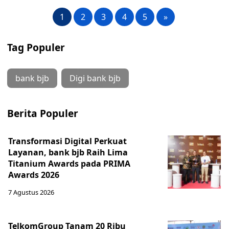
1
2
3
4
5
»
Tag Populer
bank bjb
Digi bank bjb
Berita Populer
Transformasi Digital Perkuat
Layanan, bank bjb Raih Lima
Titanium Awards pada PRIMA
Awards 2026
7 Agustus 2026
TelkomGroup Tanam 20 Ribu