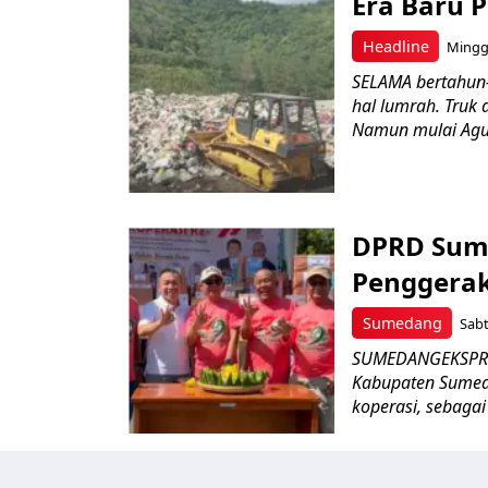
Era Baru 
Headline
Minggu
SELAMA bertahun
hal lumrah. Truk 
Namun mulai Agus
DPRD Sume
Penggerak
Sumedang
Sabt
SUMEDANGEKSPRES 
Kabupaten Sumed
koperasi, sebaga