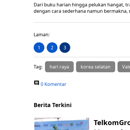
Dari buku harian hingga pelukan hangat, t
dengan cara sederhana namun bermakna, me
Laman:
1
2
3
Tag:
hari raya
korea selatan
Val
0 Komentar
Berita Terkini
TelkomGro