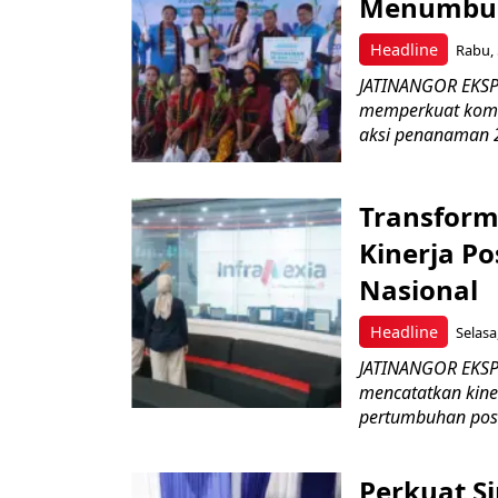
Menumbuhk
Headline
Rabu, 
JATINANGOR EKSPR
memperkuat komit
aksi penanaman 2
Transform
Kinerja Po
Nasional
Headline
Selasa
JATINANGOR EKSPRE
mencatatkan kine
pertumbuhan posit
Perkuat S