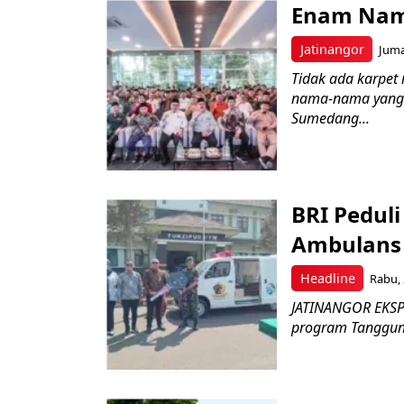
Enam Nam
Jatinangor
Juma
Tidak ada karpet 
nama-nama yang 
Sumedang...
BRI Pedul
Ambulans 
Headline
Rabu, 
JATINANGOR EKSPR
program Tanggung 