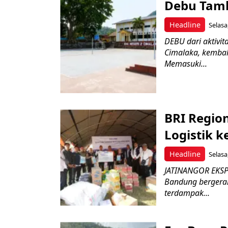
Debu Tam
Headline
Selasa
DEBU dari aktivi
Cimalaka, kembal
Memasuki...
BRI Regio
Logistik 
Headline
Selasa
JATINANGOR EKSPR
Bandung bergerak
terdampak...