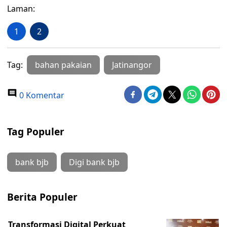
Laman:
1
2
Tag:
bahan pakaian
Jatinangor
0 Komentar
Tag Populer
bank bjb
Digi bank bjb
Berita Populer
Transformasi Digital Perkuat