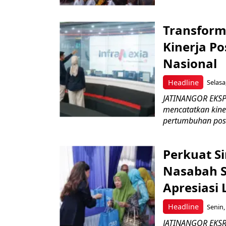
Transform
Kinerja Po
Nasional
Headline
Selasa
JATINANGOR EKSPRE
mencatatkan kine
pertumbuhan posit
Perkuat S
Nasabah Se
Apresiasi
Headline
Senin,
JATINANGOR EKSR