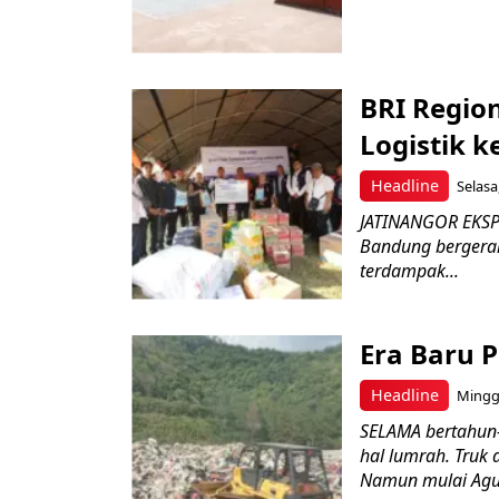
BRI Regio
Logistik 
Headline
Selasa
JATINANGOR EKSPR
Bandung bergerak
terdampak...
Era Baru 
Headline
Minggu
SELAMA bertahun
hal lumrah. Truk 
Namun mulai Agus