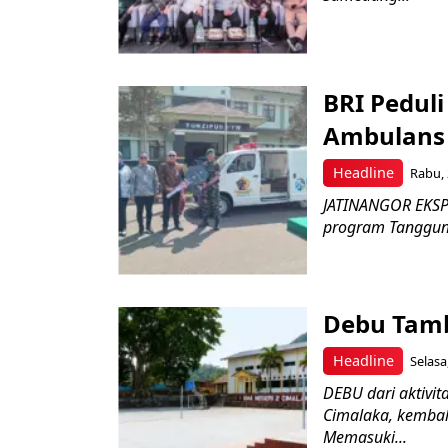
BRI Pedul
Ambulans 
Headline
Rabu, 
JATINANGOR EKSPR
program Tanggung 
Debu Tam
Headline
Selasa
DEBU dari aktivi
Cimalaka, kembal
Memasuki...