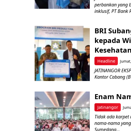
perbankan yang b
inklusif, PT Bank 
BRI Suban
kepada Wi
Kesehatan
Headline
Jumat,
JATINANGOR EKSPR
Kantor Cabang (B
Enam Nam
Jatinangor
Juma
Tidak ada karpet 
nama-nama yang 
Sumedang...