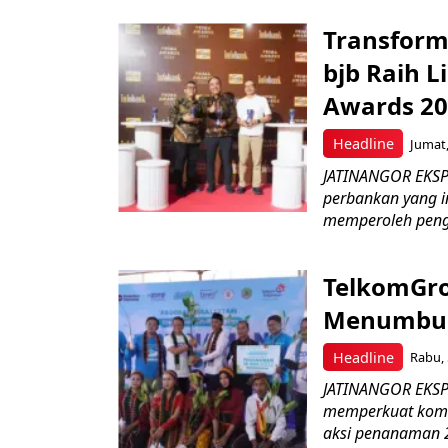
Transform
bjb Raih 
Awards 2
Headline
Jumat,
JATINANGOR EKSP
perbankan yang i
memperoleh peng
TelkomGro
Menumbuhk
Headline
Rabu, 
JATINANGOR EKSPR
memperkuat komit
aksi penanaman 2