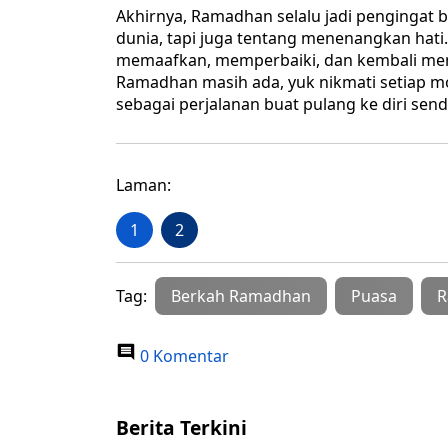
Akhirnya, Ramadhan selalu jadi pengingat
dunia, tapi juga tentang menenangkan hat
memaafkan, memperbaiki, dan kembali menem
Ramadhan masih ada, yuk nikmati setiap m
sebagai perjalanan buat pulang ke diri sendi
Laman:
1
2
Tag:
Berkah Ramadhan
Puasa
R
0 Komentar
Berita Terkini