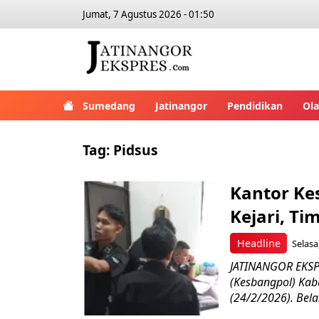
Jumat, 7 Agustus 2026 - 01:50
Sumedang
Jatinangor
Pendidikan
Ol
Tag:
Pidsus
Kantor Ke
Kejari, T
Headline
Selasa
JATINANGOR EKSPR
(Kesbangpol) Ka
(24/2/2026). Bela