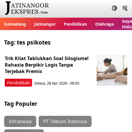
Gaya
Sumedang
Jatinangor
Pendidikan
Olahraga
Hidu
Tag:
tes psikotes
Trik Kilat Taklukkan Soal Silogisme!
Rahasia Berpikir Logis Tanpa
Terjebak Premis
Pendidikan
Selasa, 28 Apr 2026 - 06:55
Tag Populer
Infranexia
PT Telkom Indonsia