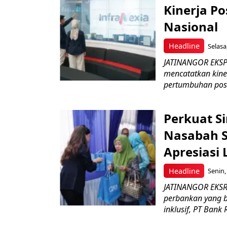
Kinerja Po
Nasional
Headline
Selasa
JATINANGOR EKSPRE
mencatatkan kine
pertumbuhan posit
Perkuat S
Nasabah Se
Apresiasi
Headline
Senin,
JATINANGOR EKSR
perbankan yang b
inklusif, PT Bank 