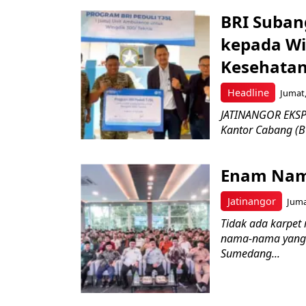
BRI Suban
kepada Wi
Kesehatan
Headline
Jumat,
JATINANGOR EKSPR
Kantor Cabang (B
Enam Nam
Jatinangor
Juma
Tidak ada karpet 
nama-nama yang 
Sumedang...