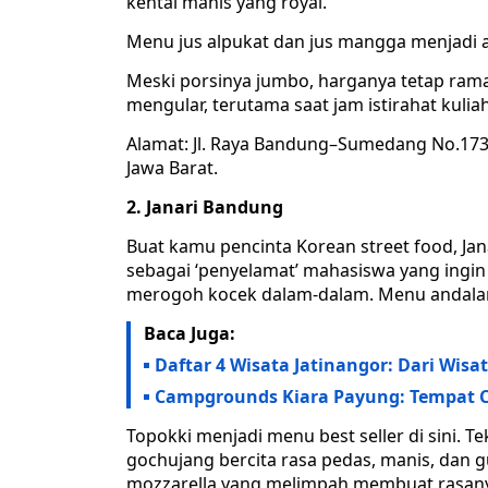
kental manis yang royal.
Menu jus alpukat dan jus mangga menjadi 
Meski porsinya jumbo, harganya tetap rama
mengular, terutama saat jam istirahat kuliah
Alamat: Jl. Raya Bandung–Sumedang No.173
Jawa Barat.
2. Janari Bandung
Buat kamu pencinta Korean street food, Janar
sebagai ‘penyelamat’ mahasiswa yang ingi
merogoh kocek dalam-dalam. Menu andalann
Baca Juga:
Daftar 4 Wisata Jatinangor: Dari Wis
Campgrounds Kiara Payung: Tempat C
Topokki menjadi menu best seller di sini. 
gochujang bercita rasa pedas, manis, dan g
mozzarella yang melimpah membuat rasan