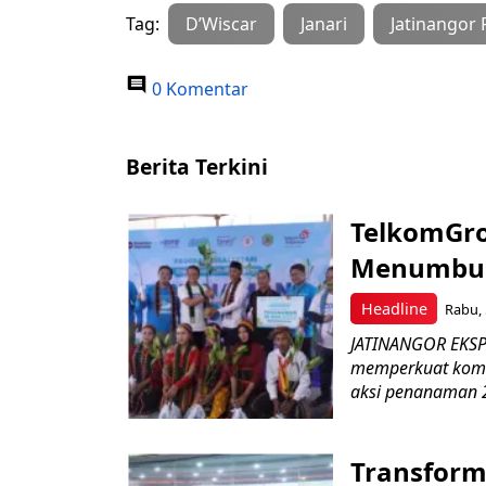
Tag:
D’Wiscar
Janari
Jatinangor
0 Komentar
Berita Terkini
TelkomGro
Menumbuhk
Headline
Rabu, 
JATINANGOR EKSPR
memperkuat komit
aksi penanaman 2
Transform