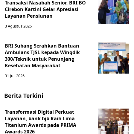
Transaksi Nasabah Senior, BRI BO
Cirebon Kartini Gelar Apresiasi
Layanan Pensiunan
3 Agustus 2026
BRI Subang Serahkan Bantuan
Ambulans TJSL kepada Wingdik
300/Teknik untuk Penunjang
Kesehatan Masyarakat ​
31 Juli 2026
Berita Terkini
Transformasi Digital Perkuat
Layanan, bank bjb Raih Lima
Titanium Awards pada PRIMA
Awards 2026