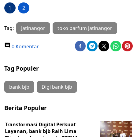
1
2
Tag:
Jatinangor
toko parfum jatinangor
0 Komentar
Tag Populer
bank bjb
Digi bank bjb
Berita Populer
Transformasi Digital Perkuat
Layanan, bank bjb Raih Lima