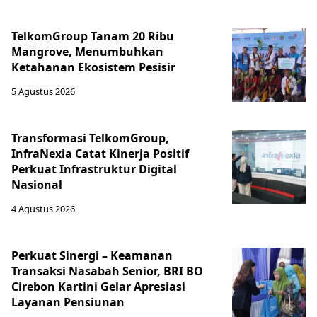
TelkomGroup Tanam 20 Ribu
Mangrove, Menumbuhkan
Ketahanan Ekosistem Pesisir
5 Agustus 2026
Transformasi TelkomGroup,
InfraNexia Catat Kinerja Positif
Perkuat Infrastruktur Digital
Nasional
4 Agustus 2026
Perkuat Sinergi – Keamanan
Transaksi Nasabah Senior, BRI BO
Cirebon Kartini Gelar Apresiasi
Layanan Pensiunan