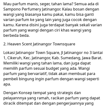
Mau parfum manis, seger, tahan lama? Semua ada di
Sampono Perfumery Jatinangor. Kalau bosan dengan
wangi yang biasanya kamu pakai, kamu bisa ganti
varian parfum ke yang lain yang juga cocok dengan
kamu. Karena disini juga terdapat banyak sekali varian
parfum yang wangi dengan ciri khas wangi yang
berbeda beda.
2. Heaven Scent Jatinangor Townsquare
Lokasi Jatinangor Town Square, Jl Jatinangor no 3 lantai
1, Cikeruh, Kec. Jatinangor, Kab. Sumedang, Jawa Barat.
Memiliki wangi yang tahan lama, dan juga dapat
memilih parfum sesuai budget yang ada. Wangi
parfum yang bervariatif, tidak akan membuat para
pembeli bingung ingin parfum dengan wangi seperti
apa.
Dengan Konsep tempat yang strategis dan
pelayannnya yang ramah, racikan parfum yang dapat
diracik ditempat dan dengan pengerjaannya yang