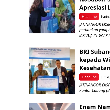
Apresiasi
Headline
Senin,
JATINANGOR EKSR
perbankan yang b
inklusif, PT Bank 
BRI Suban
kepada Wi
Kesehatan
Headline
Jumat,
JATINANGOR EKSPR
Kantor Cabang (B
Enam Nam