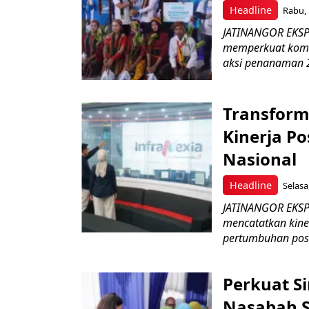
Headline
Rabu, 
JATINANGOR EKSPR
memperkuat komit
aksi penanaman 2
Transform
Kinerja Po
Nasional
Headline
Selasa
JATINANGOR EKSPRE
mencatatkan kine
pertumbuhan posit
Perkuat S
Nasabah Se