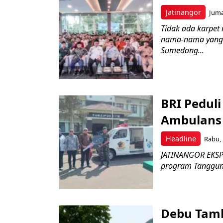
Jatinangor
Juma
Tidak ada karpet 
nama-nama yang 
Sumedang...
BRI Pedul
Ambulans 
Headline
Rabu, 
JATINANGOR EKSPR
program Tanggung 
Debu Tam