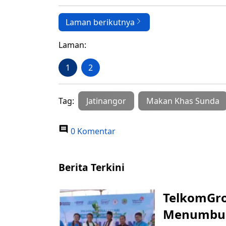
Laman berikutnya
Laman:
1
2
Tag:
Jatinangor
Makan Khas Sunda
0 Komentar
Berita Terkini
TelkomGro
Menumbuhk