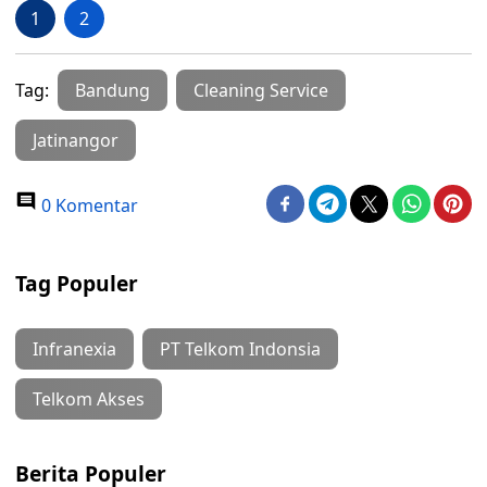
1
2
Tag:
Bandung
Cleaning Service
Jatinangor
0 Komentar
Tag Populer
Infranexia
PT Telkom Indonsia
Telkom Akses
Berita Populer