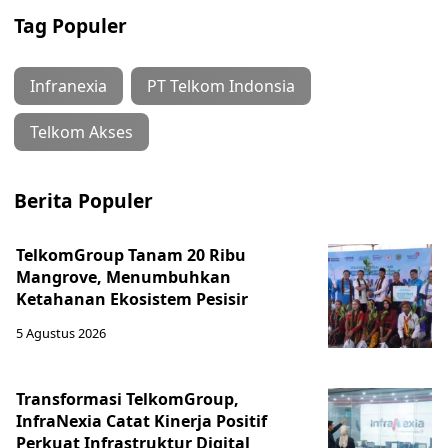
Tag Populer
Infranexia
PT Telkom Indonsia
Telkom Akses
Berita Populer
TelkomGroup Tanam 20 Ribu
Mangrove, Menumbuhkan
Ketahanan Ekosistem Pesisir
5 Agustus 2026
Transformasi TelkomGroup,
InfraNexia Catat Kinerja Positif
Perkuat Infrastruktur Digital