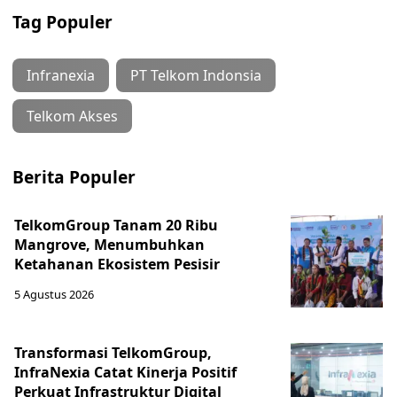
Tag Populer
Infranexia
PT Telkom Indonsia
Telkom Akses
Berita Populer
TelkomGroup Tanam 20 Ribu
Mangrove, Menumbuhkan
Ketahanan Ekosistem Pesisir
5 Agustus 2026
Transformasi TelkomGroup,
InfraNexia Catat Kinerja Positif
Perkuat Infrastruktur Digital