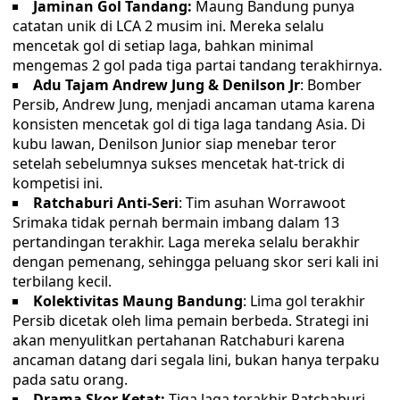
Jaminan Gol Tandang:
Maung Bandung punya
catatan unik di LCA 2 musim ini. Mereka selalu
mencetak gol di setiap laga, bahkan minimal
mengemas 2 gol pada tiga partai tandang terakhirnya.
Adu Tajam Andrew Jung & Denilson Jr
: Bomber
Persib, Andrew Jung, menjadi ancaman utama karena
konsisten mencetak gol di tiga laga tandang Asia. Di
kubu lawan, Denilson Junior siap menebar teror
setelah sebelumnya sukses mencetak hat-trick di
kompetisi ini.
Ratchaburi Anti-Seri
: Tim asuhan Worrawoot
Srimaka tidak pernah bermain imbang dalam 13
pertandingan terakhir. Laga mereka selalu berakhir
dengan pemenang, sehingga peluang skor seri kali ini
terbilang kecil.
Kolektivitas Maung Bandung
: Lima gol terakhir
Persib dicetak oleh lima pemain berbeda. Strategi ini
akan menyulitkan pertahanan Ratchaburi karena
ancaman datang dari segala lini, bukan hanya terpaku
pada satu orang.
Drama Skor Ketat:
Tiga laga terakhir Ratchaburi