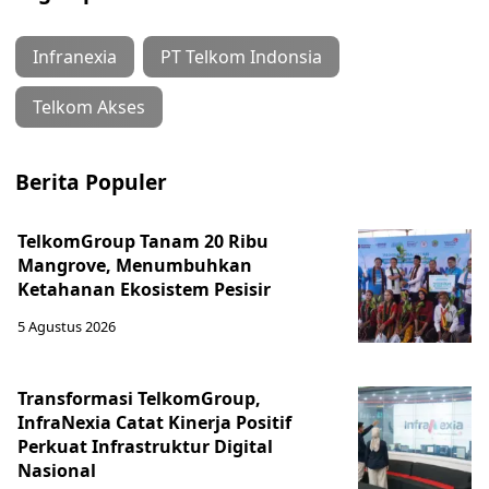
Infranexia
PT Telkom Indonsia
Telkom Akses
Berita Populer
TelkomGroup Tanam 20 Ribu
Mangrove, Menumbuhkan
Ketahanan Ekosistem Pesisir
5 Agustus 2026
Transformasi TelkomGroup,
InfraNexia Catat Kinerja Positif
Perkuat Infrastruktur Digital
Nasional