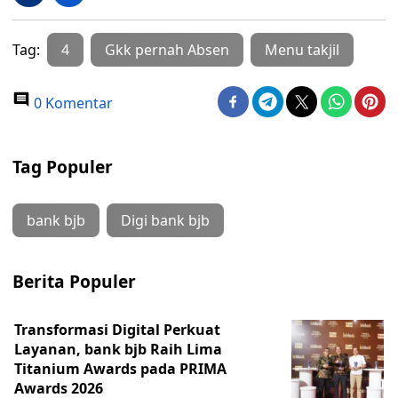
Tag:
4
Gkk pernah Absen
Menu takjil
0 Komentar
Tag Populer
bank bjb
Digi bank bjb
Berita Populer
Transformasi Digital Perkuat
Layanan, bank bjb Raih Lima
Titanium Awards pada PRIMA
Awards 2026