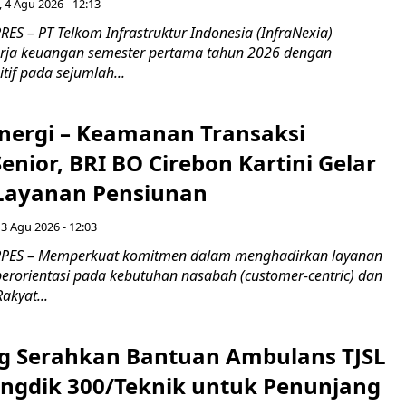
, 4 Agu 2026 - 12:13
S – PT Telkom Infrastruktur Indonesia (InfraNexia)
rja keuangan semester pertama tahun 2026 dengan
if pada sejumlah...
inergi – Keamanan Transaksi
nior, BRI BO Cirebon Kartini Gelar
 Layanan Pensiunan
 3 Agu 2026 - 12:03
PES – Memperkuat komitmen dalam menghadirkan layanan
erorientasi pada kebutuhan nasabah (customer-centric) dan
Rakyat...
g Serahkan Bantuan Ambulans TJSL
ngdik 300/Teknik untuk Penunjang