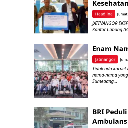
Kesehatan
Headline
Jumat,
JATINANGOR EKSPR
Kantor Cabang (B
Enam Nam
Jatinangor
Juma
Tidak ada karpet 
nama-nama yang 
Sumedang...
BRI Pedul
Ambulans 