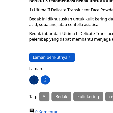
Berikut 5 rekomendasi bedak untuk kulit 
1) Ultima II Delicate Translucent Face Powd
Bedak ini dikhususkan untuk kulit kering d
acid, squalane, atau centella asiatica.
Bedak tabur dari Ultima II Delicate Transl
pelembap yang dapat membantu menjaga ela
Laman berikutnya
Laman:
1
2
Tag:
5
Bedak
kulit kering
r
0 Komentar