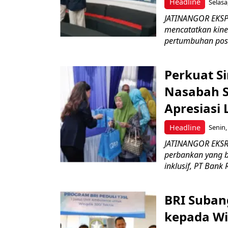
Headline
Selasa
JATINANGOR EKSPRE
mencatatkan kine
pertumbuhan posit
Perkuat S
Nasabah Se
Apresiasi
Headline
Senin,
JATINANGOR EKSR
perbankan yang b
inklusif, PT Bank 
BRI Suban
kepada Wi