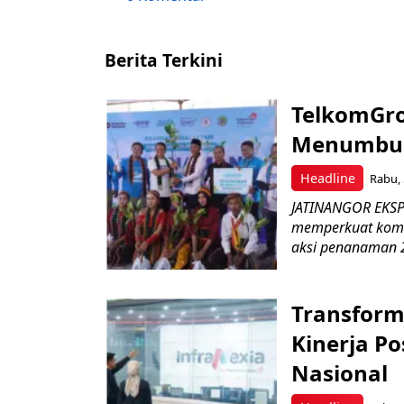
Berita Terkini
TelkomGro
Menumbuhk
Headline
Rabu, 
JATINANGOR EKSPR
memperkuat komit
aksi penanaman 2
Transform
Kinerja Po
Nasional