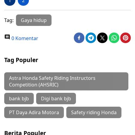
1
2
Tag:
Gaya hidup
0 Komentar
Tag Populer
Astra Honda Safety Riding Instructors
Competition (AHSRIC)
bank bjb
Digi bank bjb
PT Daya Adira Motora
Safety riding Honda
Berita Populer