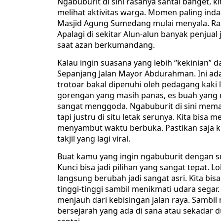
Ngabuburit di sini rasanya santai banget, k
melihat aktivitas warga. Momen paling ind
Masjid Agung Sumedang mulai menyala. Ras
Apalagi di sekitar Alun-alun banyak penjual 
saat azan berkumandang.
Kalau ingin suasana yang lebih “kekinian” 
Sepanjang Jalan Mayor Abdurahman. Ini adal
trotoar bakal dipenuhi oleh pedagang kaki
gorengan yang masih panas, es buah yang 
sangat menggoda. Ngabuburit di sini meman
tapi justru di situ letak serunya. Kita bis
menyambut waktu berbuka. Pastikan saja k
takjil yang lagi viral.
Buat kamu yang ingin ngabuburit dengan s
Kunci bisa jadi pilihan yang sangat tepat. 
langsung berubah jadi sangat asri. Kita bis
tinggi-tinggi sambil menikmati udara segar.
menjauh dari kebisingan jalan raya. Sambil
bersejarah yang ada di sana atau sekadar