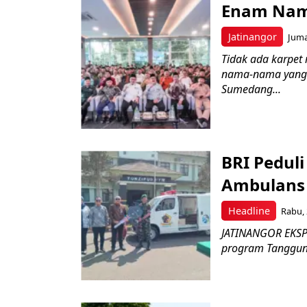
Enam Nam
Jatinangor
Juma
Tidak ada karpet 
nama-nama yang 
Sumedang...
BRI Pedul
Ambulans 
Headline
Rabu, 
JATINANGOR EKSPR
program Tanggung 