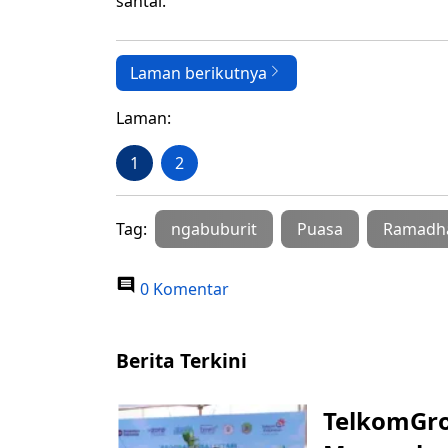
santai.
Laman berikutnya
Laman:
1
2
Tag:
ngabuburit
Puasa
Ramadh
0 Komentar
Berita Terkini
TelkomGro