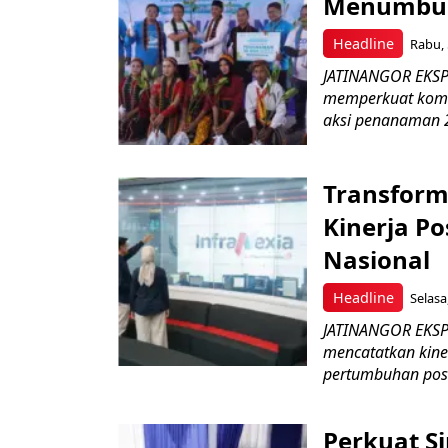
Menumbuhk
Headline
Rabu, 
JATINANGOR EKSPR
memperkuat komit
aksi penanaman 2
Transform
Kinerja Po
Nasional
Headline
Selasa
JATINANGOR EKSPRE
mencatatkan kine
pertumbuhan posit
Perkuat S