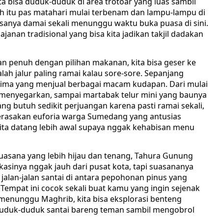
ita bisa duduk-duduk di area trotoar yang luas sambil
ah itu pas matahari mulai terbenam dan lampu-lampu di
anya damai sekali menunggu waktu buka puasa di sini.
jajanan tradisional yang bisa kita jadikan takjil dadakan
dan penuh dengan pilihan makanan, kita bisa geser ke
ah jalur paling ramai kalau sore-sore. Sepanjang
 lima yang menjual berbagai macam kudapan. Dari mulai
menyegarkan, sampai martabak telur mini yang baunya
g butuh sedikit perjuangan karena pasti ramai sekali,
a merasakan euforia warga Sumedang yang antusias
ita datang lebih awal supaya nggak kehabisan menu
uasana yang lebih hijau dan tenang, Tahura Gunung
Lokasinya nggak jauh dari pusat kota, tapi suasananya
a jalan-jalan santai di antara pepohonan pinus yang
 Tempat ini cocok sekali buat kamu yang ingin sejenak
 menunggu Maghrib, kita bisa eksplorasi benteng
 duduk-duduk santai bareng teman sambil mengobrol