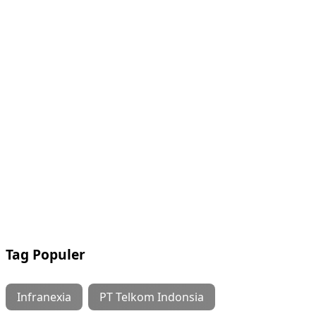
Tag Populer
Infranexia
PT Telkom Indonsia