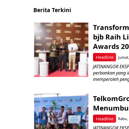
Berita Terkini
Transform
bjb Raih 
Awards 2
Headline
Jumat,
JATINANGOR EKSP
perbankan yang i
memperoleh peng
TelkomGro
Menumbuhk
Headline
Rabu, 
JATINANGOR EKSPR