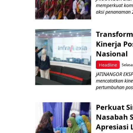
memperkuat komit
aksi penanaman 2
Transform
Kinerja Po
Nasional
Headline
Selasa
JATINANGOR EKSPRE
mencatatkan kine
pertumbuhan posit
Perkuat S
Nasabah Se
Apresiasi