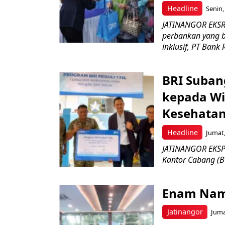
Headline
Senin,
JATINANGOR EKSR
perbankan yang b
inklusif, PT Bank 
BRI Suban
kepada Wi
Kesehatan
Headline
Jumat,
JATINANGOR EKSPR
Kantor Cabang (B
Enam Nam
Jatinangor
Juma