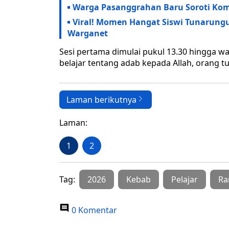
Warga Pasanggrahan Baru Soroti Kom
Viral! Momen Hangat Siswi Tunarungu
Warganet
Sesi pertama dimulai pukul 13.30 hingga wa
belajar tentang adab kepada Allah, orang tu
Laman berikutnya
Laman:
1
2
Tag:
2026
Kebab
Pelajar
Ra
0 Komentar