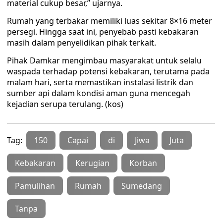
material cukup besar,” ujarnya.
Rumah yang terbakar memiliki luas sekitar 8×16 meter
persegi. Hingga saat ini, penyebab pasti kebakaran
masih dalam penyelidikan pihak terkait.
Pihak Damkar mengimbau masyarakat untuk selalu
waspada terhadap potensi kebakaran, terutama pada
malam hari, serta memastikan instalasi listrik dan
sumber api dalam kondisi aman guna mencegah
kejadian serupa terulang. (kos)
Tag:
150
Capai
di
Jiwa
Juta
Kebakaran
Kerugian
Korban
Pamulihan
Rumah
Sumedang
Tanpa