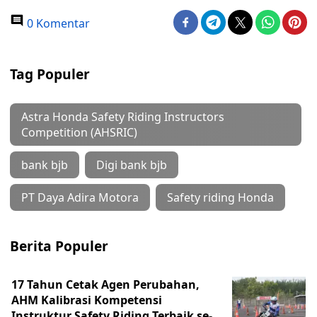
0 Komentar
Tag Populer
Astra Honda Safety Riding Instructors
Competition (AHSRIC)
bank bjb
Digi bank bjb
PT Daya Adira Motora
Safety riding Honda
Berita Populer
17 Tahun Cetak Agen Perubahan,
AHM Kalibrasi Kompetensi
Instruktur Safety Riding Terbaik se-