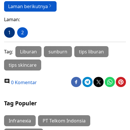
Laman berikutnya
Laman:
1
2
Tag:
Liburan
sunburn
tips liburan
tips skincare
0 Komentar
Tag Populer
Infranexia
PT Telkom Indonsia