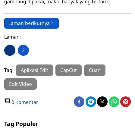
gampang dipakai, makin banyak yang tertarik.
Laman berikutnya
Laman:
1
2
Tag:
Aplikasi Edit
CapCut
Cuan
Edit Video
0 Komentar
Tag Populer