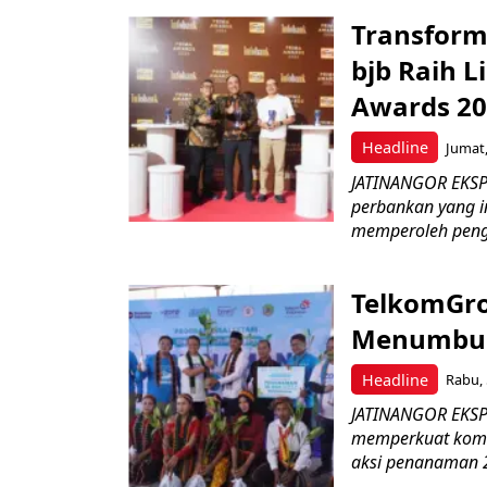
Transform
bjb Raih 
Awards 2
Headline
Jumat,
JATINANGOR EKSP
perbankan yang i
memperoleh peng
TelkomGro
Menumbuhk
Headline
Rabu, 
JATINANGOR EKSPR
memperkuat komit
aksi penanaman 2