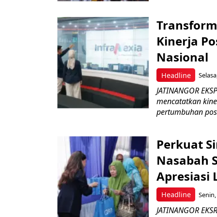
Transform
Kinerja Po
Nasional
Headline
Selasa
JATINANGOR EKSPRE
mencatatkan kine
pertumbuhan posit
Perkuat S
Nasabah Se
Apresiasi
Headline
Senin,
JATINANGOR EKSR