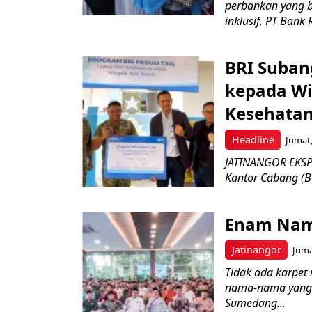
perbankan yang b
inklusif, PT Bank 
BRI Suban
kepada Wi
Kesehatan
Headline
Jumat,
JATINANGOR EKSPR
Kantor Cabang (B
Enam Nam
Jatinangor
Juma
Tidak ada karpet 
nama-nama yang 
Sumedang...