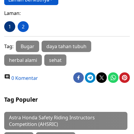
Laman:
1
2
Tag:
Bugar
daya tahan tubuh
herbal alami
sehat
0 Komentar
Tag Populer
Astra Honda Safety Riding Instructors
Competition (AHSRIC)