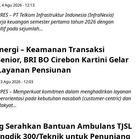
, 4 Agu 2026 - 12:13
S – PT Telkom Infrastruktur Indonesia (InfraNexia)
rja keuangan semester pertama tahun 2026 dengan
if pada sejumlah...
inergi – Keamanan Transaksi
nior, BRI BO Cirebon Kartini Gelar
 Layanan Pensiunan
 3 Agu 2026 - 12:03
PES – Memperkuat komitmen dalam menghadirkan layanan
erorientasi pada kebutuhan nasabah (customer-centric) dan
Rakyat...
g Serahkan Bantuan Ambulans TJSL
ngdik 300/Teknik untuk Penunjang