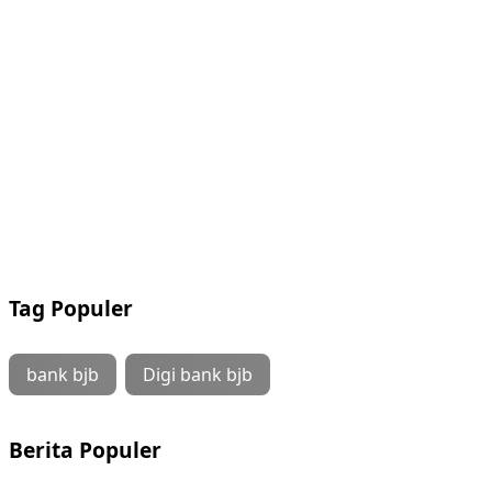
Tag Populer
bank bjb
Digi bank bjb
Berita Populer