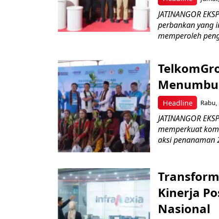
JATINANGOR EKSP
perbankan yang i
memperoleh peng
TelkomGro
Menumbuhk
Headline
Rabu, 
JATINANGOR EKSPR
memperkuat komit
aksi penanaman 2
Transform
Kinerja Po
Nasional