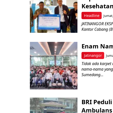
Kesehatan
Headline
Jumat,
JATINANGOR EKSPR
Kantor Cabang (B
Enam Nam
Jatinangor
Juma
Tidak ada karpet 
nama-nama yang 
Sumedang...
BRI Pedul
Ambulans 