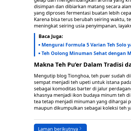
gelap dan mengembangkan aroma yang khas.
disimpan dan dibiarkan matang secara alam
yang diproses fermentasi buatan lebih cepa
Karena bisa terus berubah seiring waktu, te
meningkat seiring usia penyimpanan, layak
Baca Juga:
Mengurai Formula 5 Varian Teh Solo 
Teh Oolong Minuman Sehat dengan M
Makna Teh Pu’er Dalam Tradisi d
Mengutip blog Tionghoa, teh puer sudah dik
sempat menjadi teh upeti untuk istana pad
sebagai komoditas barter di jalur perdag
khasnya menjadi ikon budaya minum teh di
tea tetap menjadi minuman yang dihargai par
maupun dikumpulkan sebagai koleksi teh yan
Laman berikutnya