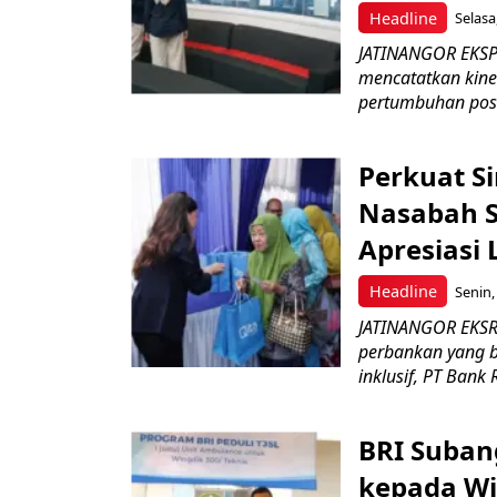
Headline
Selasa
JATINANGOR EKSPRE
mencatatkan kine
pertumbuhan posit
Perkuat S
Nasabah Se
Apresiasi
Headline
Senin,
JATINANGOR EKSR
perbankan yang b
inklusif, PT Bank 
BRI Suban
kepada Wi