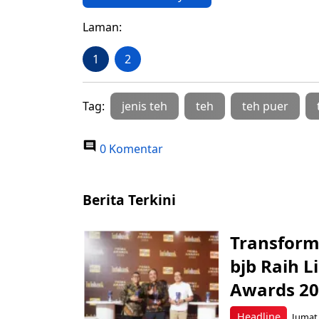
Laman:
1
2
Tag:
jenis teh
teh
teh puer
0 Komentar
Berita Terkini
Transform
bjb Raih 
Awards 2
Headline
Jumat,