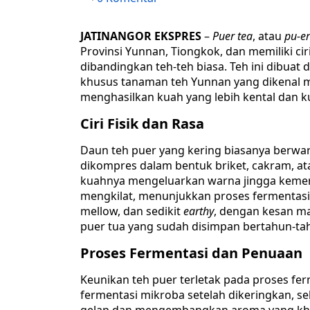
JATINANGOR EKSPRES
–
Puer tea
, atau
pu-er
Provinsi Yunnan, Tiongkok, dan memiliki ci
dibandingkan teh-teh biasa. Teh ini dibuat 
khusus tanaman teh Yunnan yang dikenal mem
menghasilkan kuah yang lebih kental dan k
Ciri Fisik dan Rasa
Daun teh puer yang kering biasanya berwar
dikompres dalam bentuk briket, cakram, atau
kuahnya mengeluarkan warna jingga kemer
mengkilat, menunjukkan proses fermentasi
mellow, dan sedikit
earthy
, dengan kesan ma
puer tua yang sudah disimpan bertahun-ta
Proses Fermentasi dan Penuaan
Keunikan teh puer terletak pada proses fer
fermentasi mikroba setelah dikeringkan,