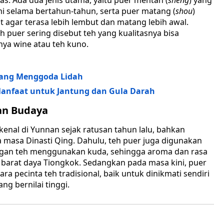
 Ada dua jenis utama, yaitu puer mentah (
sheng
) yang
i selama bertahun-tahun, serta puer matang (
shou
)
t agar terasa lebih lembut dan matang lebih awal.
h puer sering disebut teh yang kualitasnya bisa
nya wine atau teh kuno.
yang Menggoda Lidah
anfaat untuk Jantung dan Gula Darah
an Budaya
enal di Yunnan sejak ratusan tahun lalu, bahkan
a masa Dinasti Qing. Dahulu, teh puer juga digunakan
angan teh menggunakan kuda, sehingga aroma dan rasa
 barat daya Tiongkok. Sedangkan pada masa kini, puer
a pecinta teh tradisional, baik untuk dinikmati sendiri
g bernilai tinggi.