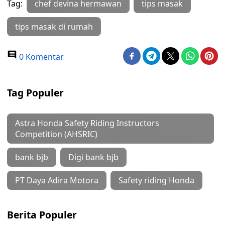
Tag:
chef devina hermawan
tips masak
tips masak di rumah
0 Komentar
Tag Populer
Astra Honda Safety Riding Instructors
Competition (AHSRIC)
bank bjb
Digi bank bjb
PT Daya Adira Motora
Safety riding Honda
Berita Populer