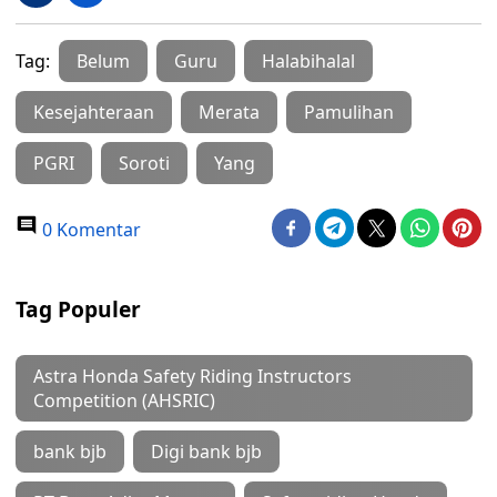
Tag:
Belum
Guru
Halabihalal
Kesejahteraan
Merata
Pamulihan
PGRI
Soroti
Yang
0 Komentar
Tag Populer
Astra Honda Safety Riding Instructors
Competition (AHSRIC)
bank bjb
Digi bank bjb