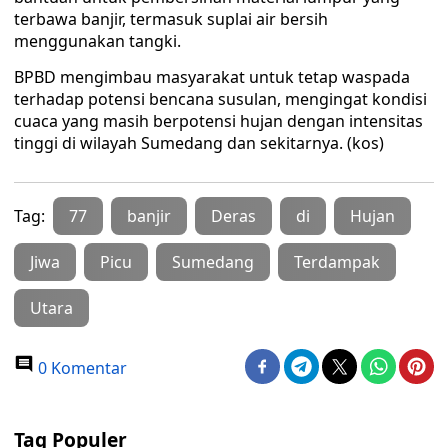
terbawa banjir, termasuk suplai air bersih
menggunakan tangki.
BPBD mengimbau masyarakat untuk tetap waspada
terhadap potensi bencana susulan, mengingat kondisi
cuaca yang masih berpotensi hujan dengan intensitas
tinggi di wilayah Sumedang dan sekitarnya. (kos)
Tag:
77
banjir
Deras
di
Hujan
Jiwa
Picu
Sumedang
Terdampak
Utara
0 Komentar
Tag Populer