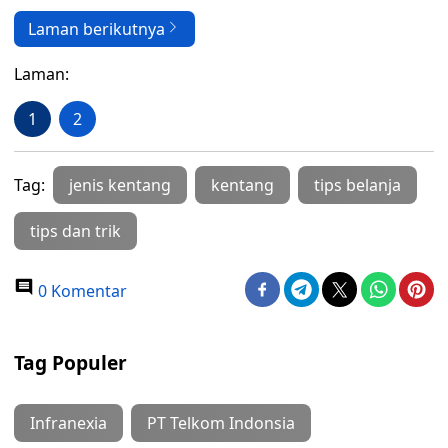
Laman berikutnya
Laman:
1
2
Tag:
jenis kentang
kentang
tips belanja
tips dan trik
0 Komentar
Tag Populer
Infranexia
PT Telkom Indonsia