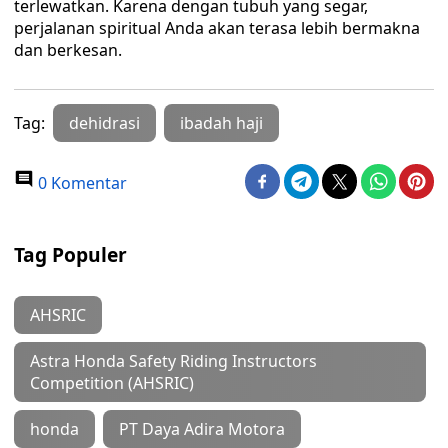
terlewatkan. Karena dengan tubuh yang segar,
perjalanan spiritual Anda akan terasa lebih bermakna
dan berkesan.
Tag:
dehidrasi
ibadah haji
0 Komentar
Tag Populer
AHSRIC
Astra Honda Safety Riding Instructors
Competition (AHSRIC)
honda
PT Daya Adira Motora