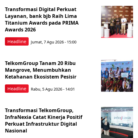
Transformasi Digital Perkuat
Layanan, bank bjb Raih Lima
Titanium Awards pada PRIMA
Awards 2026
Headline
Jumat, 7 Agu 2026 - 15:00
TelkomGroup Tanam 20 Ribu
Mangrove, Menumbuhkan
Ketahanan Ekosistem Pesisir
Headline
Rabu, 5 Agu 2026 - 14:01
Transformasi TelkomGroup,
InfraNexia Catat Kinerja Positif
Perkuat Infrastruktur Digital
Nasional