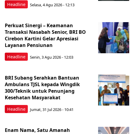
Headline
Selasa, 4 Agu 2026 - 12:13
Perkuat Sinergi – Keamanan
Transaksi Nasabah Senior, BRI BO
Cirebon Kartini Gelar Apresiasi
Layanan Pensiunan
Headline
Senin, 3 Agu 2026 - 12:03
BRI Subang Serahkan Bantuan
Ambulans TJSL kepada Wingdik
300/Teknik untuk Penunjang
Kesehatan Masyarakat ​
Headline
Jumat, 31 Jul 2026 - 10:41
Enam Nama, Satu Amanah