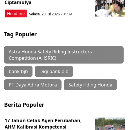
Ciptamulya
Headline
Selasa, 28 Jul 2026 - 01:39
Tag Populer
Astra Honda Safety Riding Instructors
Competition (AHSRIC)
bank bjb
Digi bank bjb
PT Daya Adira Motora
Safety riding Honda
Berita Populer
17 Tahun Cetak Agen Perubahan,
AHM Kalibrasi Kompetensi