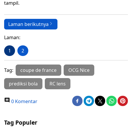
tampil.
Laman berikutnya
Laman:
1
2
Tag:
coupe de france
OCG Nice
prediksi bola
RC lens
0 Komentar
Tag Populer