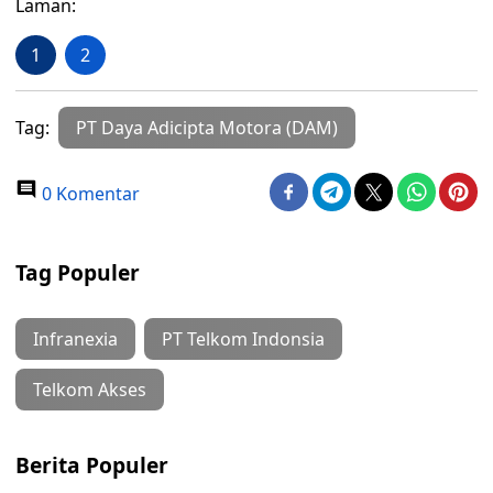
Laman:
1
2
Tag:
PT Daya Adicipta Motora (DAM)
0 Komentar
Tag Populer
Infranexia
PT Telkom Indonsia
Telkom Akses
Berita Populer