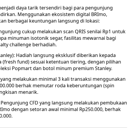
 menjadi daya tarik tersendiri bagi para pengunjung
adirkan. Menggunakan ekosistem digital BRImo,
n berbagai keuntungan langsung di lokasi:
engunjung cukup melakukan scan QRIS senilai Rp1 untuk
a minuman isotonik segar, fasilitas mewarnai bagi
lty challenge berhadiah.
tanley): Hadiah langsung eksklusif diberikan kepada
resh fund) sesuai ketentuan tiering, dengan pilihan
leksi Popmart dan botol minum premium Stanley. ​
 yang melakukan minimal 3 kali transaksi menggunakan
100.000 berhak memutar roda keberuntungan (spin
ngkisan menarik.
0: Pengunjung CFD yang langsung melakukan pembukaan
BRImo dengan setoran awal minimal Rp250.000, berhak
.000.