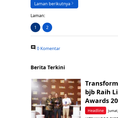
Laman berikutnya
Laman:
1
2
0 Komentar
Berita Terkini
Transform
bjb Raih 
Awards 2
Headline
Jumat,