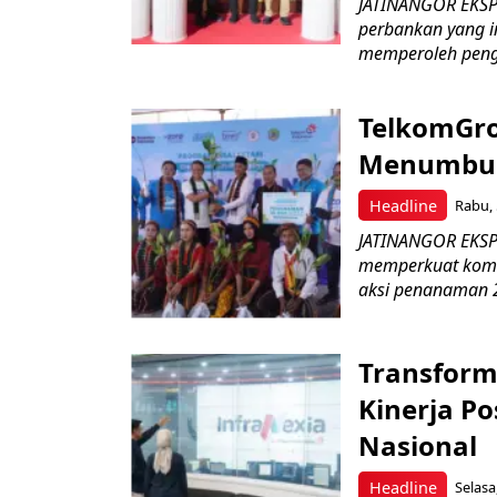
JATINANGOR EKSP
perbankan yang i
memperoleh peng
TelkomGro
Menumbuhk
Headline
Rabu, 
JATINANGOR EKSPR
memperkuat komit
aksi penanaman 2
Transform
Kinerja Po
Nasional
Headline
Selasa