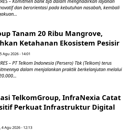
RES – Komitmen bank bjb dalam menghadirkan layanan
novatif dan berorientasi pada kebutuhan nasabah, kembali
akuan...
up Tanam 20 Ribu Mangrove,
an Ketahanan Ekosistem Pesisir
5 Agu 2026 - 14:01
ES – PT Telkom Indonesia (Persero) Tbk (Telkom) terus
mennya dalam menjalankan praktik berkelanjutan melalui
0.000...
asi TelkomGroup, InfraNexia Catat
sitif Perkuat Infrastruktur Digital
, 4 Agu 2026 - 12:13