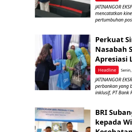
JATINANGOR EKSPRE
mencatatkan kine
pertumbuhan posit
Perkuat S
Nasabah Se
Apresiasi
Headline
Senin,
JATINANGOR EKSR
perbankan yang b
inklusif, PT Bank 
BRI Suban
kepada Wi
Kesehatan