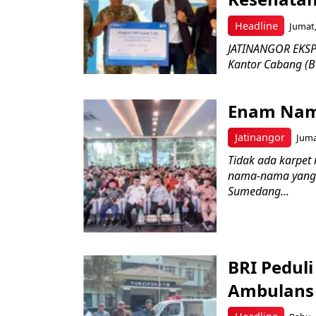
Headline
Jumat,
JATINANGOR EKSPR
Kantor Cabang (B
Enam Nam
Jatinangor
Juma
Tidak ada karpet 
nama-nama yang 
Sumedang...
BRI Pedul
Ambulans 