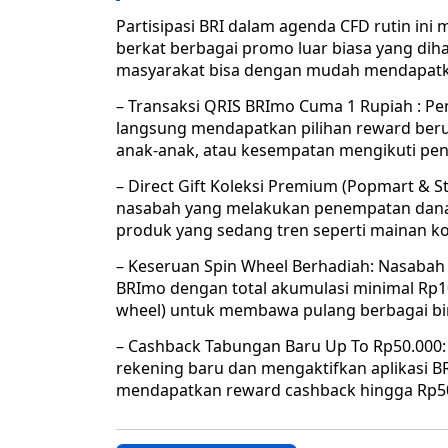
​Partisipasi BRI dalam agenda CFD rutin ini
berkat berbagai promo luar biasa yang dih
masyarakat bisa dengan mudah mendapatka
– ​Transaksi QRIS BRImo Cuma 1 Rupiah : P
langsung mendapatkan pilihan reward berup
anak-anak, atau kesempatan mengikuti pena
– ​Direct Gift Koleksi Premium (Popmart & S
nasabah yang melakukan penempatan dana (f
produk yang sedang tren seperti mainan ko
– Keseruan Spin Wheel Berhadiah: Nasabah
BRImo dengan total akumulasi minimal Rp
wheel) untuk membawa pulang berbagai bi
– ​Cashback Tabungan Baru Up To Rp50.00
rekening baru dan mengaktifkan aplikasi 
mendapatkan reward cashback hingga Rp50