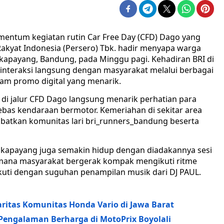
ntum kegiatan rutin Car Free Day (CFD) Dago yang
Rakyat Indonesia (Persero) Tbk. hadir menyapa warga
kapayang, Bandung, pada Minggu pagi. Kehadiran BRI di
erinteraksi langsung dengan masyarakat melalui berbagai
ram promo digital yang menarik.
i di jalur CFD Dago langsung menarik perhatian para
bas kendaraan bermotor. Kemeriahan di sekitar area
ibatkan komunitas lari bri_runners_bandung beserta
 Cikapayang juga semakin hidup dengan diadakannya sesi
i mana masyarakat bergerak kompak mengikuti ritme
ikuti dengan suguhan penampilan musik dari DJ PAUL.
daritas Komunitas Honda Vario di Jawa Barat
Pengalaman Berharga di MotoPrix Boyolali