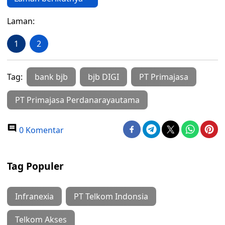
Laman:
1
2
Tag:
bank bjb
bjb DIGI
PT Primajasa
PT Primajasa Perdanarayautama
0 Komentar
Tag Populer
Infranexia
PT Telkom Indonsia
Telkom Akses