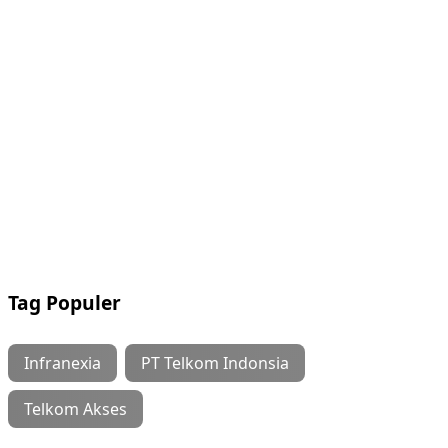
Tag Populer
Infranexia
PT Telkom Indonsia
Telkom Akses