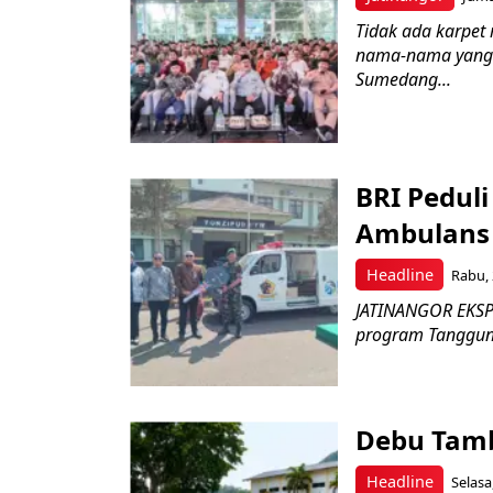
Tidak ada karpet 
nama-nama yang 
Sumedang...
BRI Pedul
Ambulans 
Headline
Rabu, 
JATINANGOR EKSPR
program Tanggung 
Debu Tam
Headline
Selasa