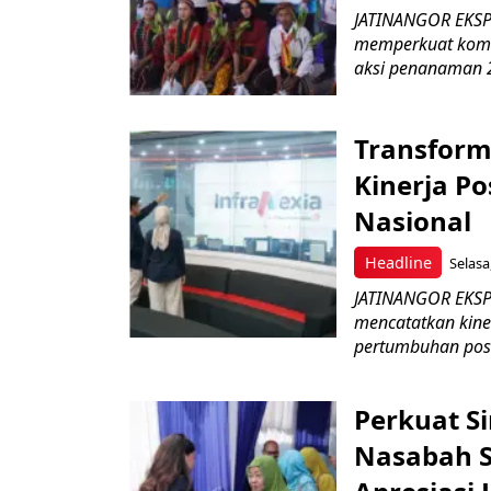
JATINANGOR EKSPR
memperkuat komit
aksi penanaman 2
Transform
Kinerja Po
Nasional
Headline
Selasa
JATINANGOR EKSPRE
mencatatkan kine
pertumbuhan posit
Perkuat S
Nasabah Se