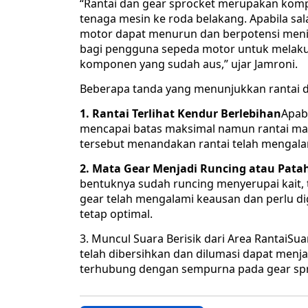
“Rantai dan gear sprocket merupakan kom
tenaga mesin ke roda belakang. Apabila s
motor dapat menurun dan berpotensi menimb
bagi pengguna sepeda motor untuk melaku
komponen yang sudah aus,” ujar Jamroni.
Beberapa tanda yang menunjukkan rantai da
1. Rantai Terlihat Kendur Berlebihan
Apab
mencapai batas maksimal namun rantai masi
tersebut menandakan rantai telah mengala
2. Mata Gear Menjadi Runcing atau Pata
bentuknya sudah runcing menyerupai kait, 
gear telah mengalami keausan dan perlu di
tetap optimal.
3. Muncul Suara Berisik dari Area RantaiS
telah dibersihkan dan dilumasi dapat menjad
terhubung dengan sempurna pada gear spr