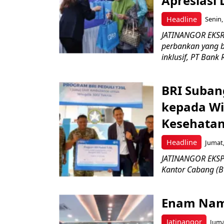
Apresiasi
Headline
Senin,
JATINANGOR EKSR
perbankan yang b
inklusif, PT Bank 
BRI Suban
kepada Wi
Kesehatan
Headline
Jumat,
JATINANGOR EKSPR
Kantor Cabang (B
Enam Nam
Jatinangor
Juma