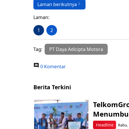
Laman berikutnya
Laman:
1
2
Tag:
PT Daya Adicipta Motora
0 Komentar
Berita Terkini
TelkomGro
Menumbuhk
Headline
Rabu, 