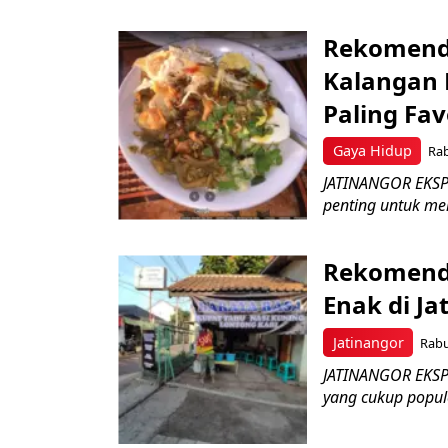
Rekomenda
Kalangan 
Paling Fav
Gaya Hidup
Rab
JATINANGOR EKSPR
penting untuk mem
Rekomenda
Enak di Ja
Jatinangor
Rabu
JATINANGOR EKSPR
yang cukup popule