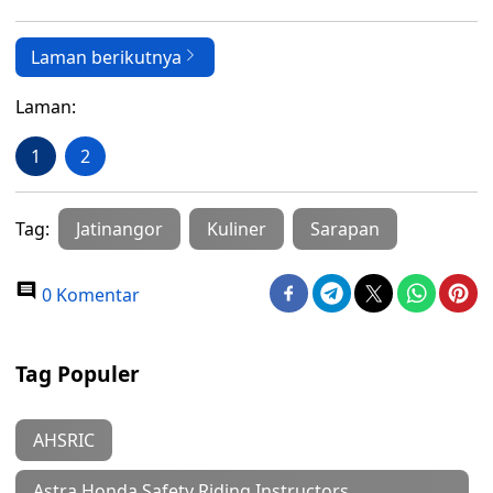
Laman berikutnya
Laman:
1
2
Tag:
Jatinangor
Kuliner
Sarapan
0 Komentar
Tag Populer
AHSRIC
Astra Honda Safety Riding Instructors