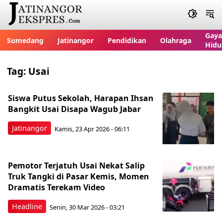
Gaya
Sumedang
Jatinangor
Pendidikan
Olahraga
Hidu
Tag:
Usai
Siswa Putus Sekolah, Harapan Ihsan
Bangkit Usai Disapa Wagub Jabar
Jatinangor
Kamis, 23 Apr 2026 - 06:11
Pemotor Terjatuh Usai Nekat Salip
Truk Tangki di Pasar Kemis, Momen
Dramatis Terekam Video
Headline
Senin, 30 Mar 2026 - 03:21