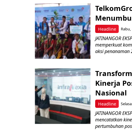
TelkomGro
Menumbuhk
Headline
Rabu, 
JATINANGOR EKSPR
memperkuat komit
aksi penanaman 2
Transform
Kinerja Po
Nasional
Headline
Selasa
JATINANGOR EKSPRE
mencatatkan kine
pertumbuhan posit