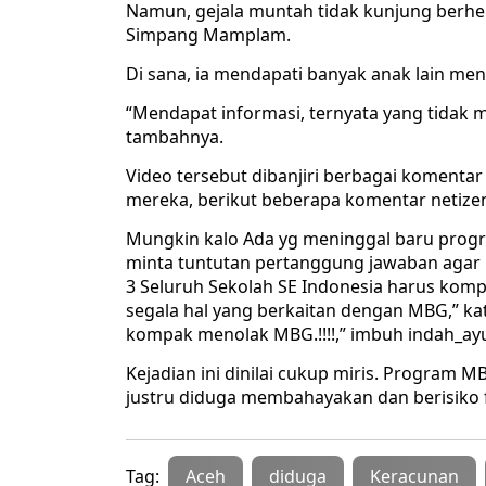
Namun, gejala muntah tidak kunjung berh
Simpang Mamplam.
Di sana, ia mendapati banyak anak lain men
“Mendapat informasi, ternyata yang tidak
tambahnya.
Video tersebut dibanjiri berbagai komentar
mereka, berikut beberapa komentar netize
Mungkin kalo Ada yg meninggal baru program
minta tuntutan pertanggung jawaban agar k
3 Seluruh Sekolah SE Indonesia harus komp
segala hal yang berkaitan dengan MBG,” kat
kompak menolak MBG.!!!!,” imbuh indah_ay
Kejadian ini dinilai cukup miris. Program
justru diduga membahayakan dan berisiko 
Tag:
Aceh
diduga
Keracunan