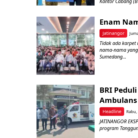
Kantor Cabang (B
Enam Nam
Jatinangor
Juma
Tidak ada karpet 
nama-nama yang 
Sumedang...
BRI Pedul
Ambulans 
Headline
Rabu, 
JATINANGOR EKSPR
program Tanggung 