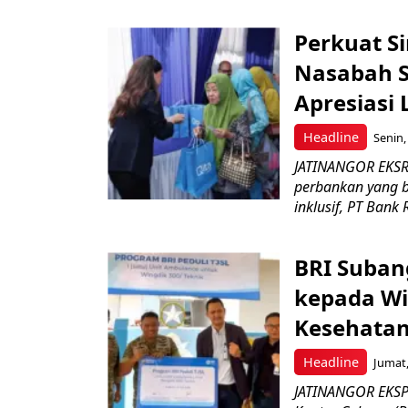
Perkuat S
Nasabah Se
Apresiasi
Headline
Senin,
JATINANGOR EKSR
perbankan yang b
inklusif, PT Bank 
BRI Suban
kepada Wi
Kesehatan
Headline
Jumat,
JATINANGOR EKSPR