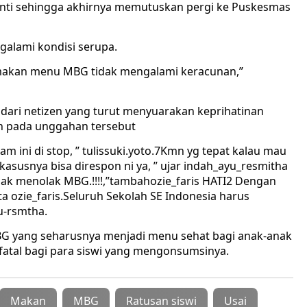
enti sehingga akhirnya memutuskan pergi ke Puskesmas
galami kondisi serupa.
 makan menu MBG tidak mengalami keracunan,”
 dari netizen yang turut menyuarakan keprihatinan
n pada unggahan tersebut
 ini di stop, ” tulissuki.yoto.7Kmn yg tepat kalau mau
asusnya bisa direspon ni ya, ” ujar indah_ayu_resmitha
ak menolak MBG.!!!!,”tambahozie_faris HATI2 Dengan
a ozie_faris.Seluruh Sekolah SE Indonesia harus
u-rsmtha.
 MBG yang seharusnya menjadi menu sehat bagi anak-anak
fatal bagi para siswi yang mengonsumsinya.
Makan
MBG
Ratusan siswi
Usai