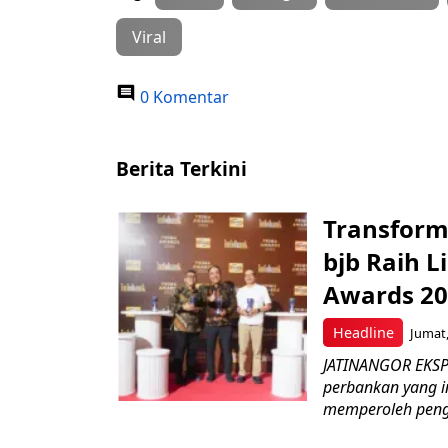
Viral
0 Komentar
Berita Terkini
Transform
bjb Raih 
Awards 2
Headline
Jumat,
JATINANGOR EKSP
perbankan yang i
memperoleh peng