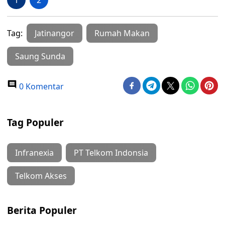
1
2
Tag:
Jatinangor
Rumah Makan
Saung Sunda
0 Komentar
Tag Populer
Infranexia
PT Telkom Indonsia
Telkom Akses
Berita Populer