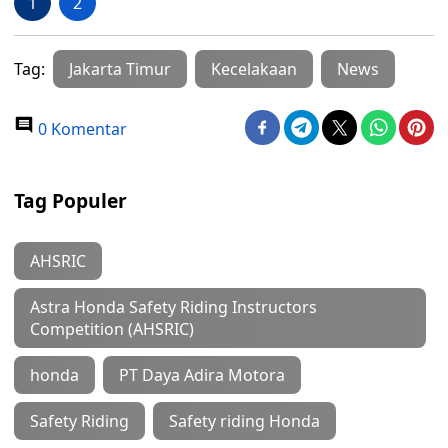
1
2
Tag:
Jakarta Timur
Kecelakaan
News
0 Komentar
Tag Populer
AHSRIC
Astra Honda Safety Riding Instructors
Competition (AHSRIC)
honda
PT Daya Adira Motora
Safety Riding
Safety riding Honda