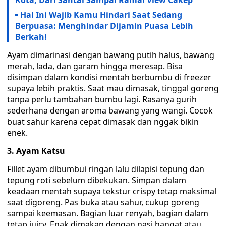
Kota, Dari Santai Sampai Ramai View Cakep
Hal Ini Wajib Kamu Hindari Saat Sedang
Berpuasa: Menghindar Dijamin Puasa Lebih
Berkah!
‎Ayam dimarinasi dengan bawang putih halus, bawang
merah, lada, dan garam hingga meresap. Bisa
disimpan dalam kondisi mentah berbumbu di freezer
supaya lebih praktis. Saat mau dimasak, tinggal goreng
tanpa perlu tambahan bumbu lagi. Rasanya gurih
sederhana dengan aroma bawang yang wangi. Cocok
buat sahur karena cepat dimasak dan nggak bikin
enek.
‎3. Ayam Katsu
‎Fillet ayam dibumbui ringan lalu dilapisi tepung dan
tepung roti sebelum dibekukan. Simpan dalam
keadaan mentah supaya tekstur crispy tetap maksimal
saat digoreng. Pas buka atau sahur, cukup goreng
sampai keemasan. Bagian luar renyah, bagian dalam
tetap juicy. Enak dimakan dengan nasi hangat atau