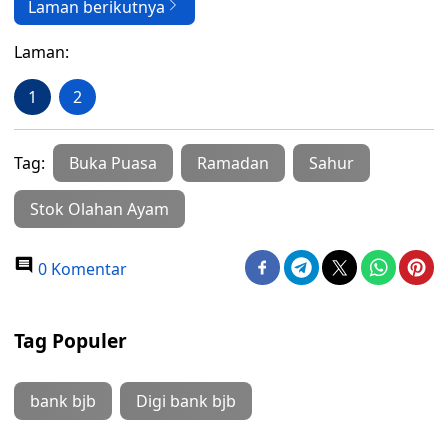
Laman berikutnya
Laman:
1
2
Tag:
Buka Puasa
Ramadan
Sahur
Stok Olahan Ayam
0 Komentar
Tag Populer
bank bjb
Digi bank bjb