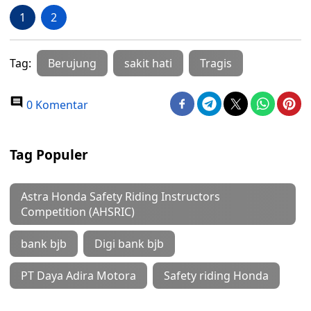
1
2
Tag:
Berujung
sakit hati
Tragis
0 Komentar
Tag Populer
Astra Honda Safety Riding Instructors
Competition (AHSRIC)
bank bjb
Digi bank bjb
PT Daya Adira Motora
Safety riding Honda